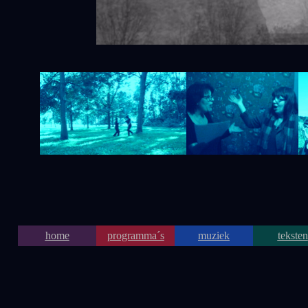
home
programma´s
muziek
teksten