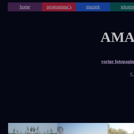
home
programma´s
muziek
teksten
AMA
vorige fotopagi
<