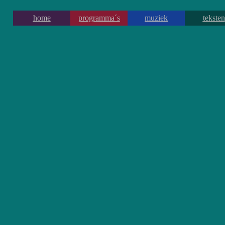
home
programma´s
muziek
teksten