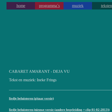
home
programma´s
muziek
teksten
CABARET AMARANT - DEJA VU
Tekst en muziek: Ineke Frings
___________________________________________________
liedje beluisteren (gitaar versie)
liedje beluisteren (nieuwe versie (andere begeleiding + clip 01-02-2013))