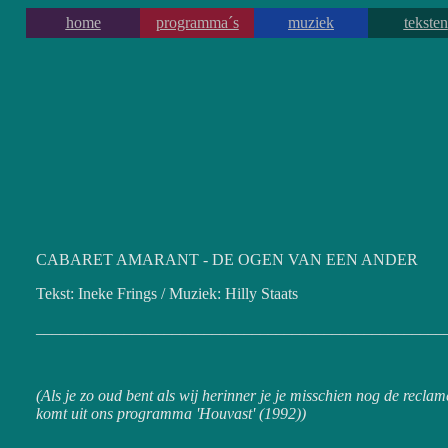
home
programma´s
muziek
teksten
CABARET AMARANT - DE OGEN VAN EEN ANDER
Tekst: Ineke Frings / Muziek: Hilly Staats
___________________________________________________
(Als je zo oud bent als wij herinner je je misschien nog de reclam
komt uit ons programma 'Houvast' (1992))