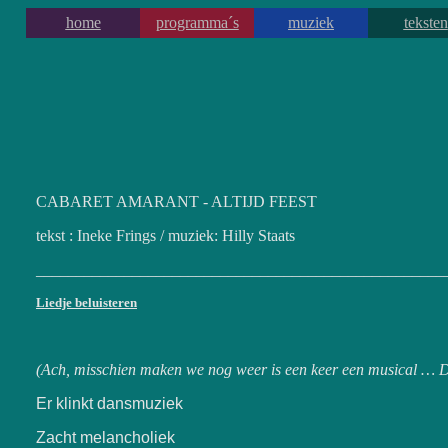
home
programma´s
muziek
teksten
CABARET AMARANT - ALTIJD FEEST
tekst : Ineke Frings / muziek: Hilly Staats
___________________________________________________
Liedje beluisteren
(Ach, misschien maken we nog weer is een keer een musical … Dit
Er klinkt dansmuziek
Zacht melancholiek